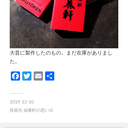
大昔に製作したのもの。まだ在庫がありまし
た。
Facebook
Twitter
Email
共
有
2019-12-10
投稿先
福養軒の思い出