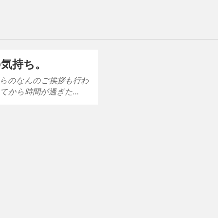
の気持ち。
らのなんのご挨拶も行わ
てから時間が過ぎた…