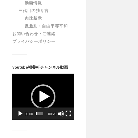
動画情報
三代目の独り言
肉球新党
反差別・自由平等平和
お問い合わせ・ご連絡
プライバシーポリシー
youtube福養軒チャンネル動画
動
画
プ
レ
ー
ヤ
ー
00:00
00:20